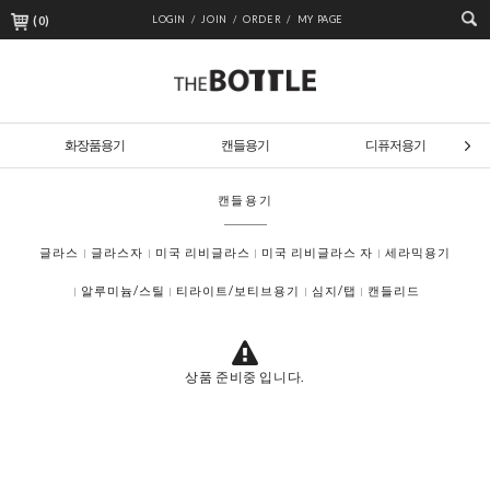
(
0
)
LOGIN /
JOIN /
ORDER /
MY PAGE
화장품용기
캔들용기
디퓨저용기
캔들용기
글라스
글라스자
미국 리비글라스
미국 리비글라스 자
세라믹용기
알루미늄/스틸
티라이트/보티브용기
심지/탭
캔들리드
상품 준비중 입니다.