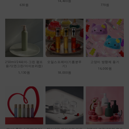
14,400원
630원
770원
250ml/24파이-그린 펌프
오일스프레이(기름분무
고양이 방향제 용기
용기(연그린/아이보리캡)
기)
16,000원
1,130원
18,000원