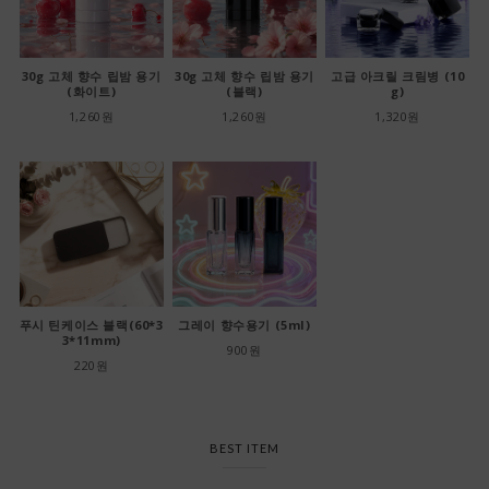
30g 고체 향수 립밤 용기
30g 고체 향수 립밤 용기
고급 아크릴 크림병 (10
(화이트)
(블랙)
g)
1,260원
1,260원
1,320원
푸시 틴케이스 블랙(60*3
그레이 향수용기 (5ml)
3*11mm)
900원
220원
BEST ITEM