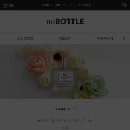
(
0
)
LOGIN /
JOIN /
ORDER /
MY PAGE
화장품용기
캔들용기
디퓨저용기
COMMUNITY
★원료 수급 지연 및 단가 인상 안내★
+ more