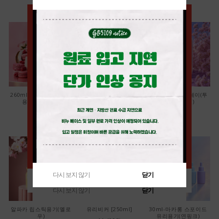
260ml-고급세라믹 펌프
32￠ 검정 뾰족캡
50ml-애플 스프레이(투
용기(다크그린)
명/화이트캡)
13,000원
7,000원
880원
다시 보지 않기
닫기
다시 보지 않기
닫기
다시 보지 않기
닫기
알파카 립스틱용기(옐로
유리비커 [250ml]
30ml-마카롱 스포이드
우)
유리용기(연핑크)