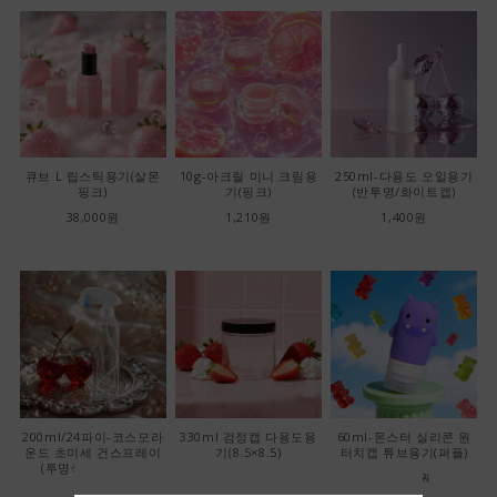
큐브 L 립스틱용기(살몬
10g-아크릴 미니 크림용
250ml-다용도 오일용기
핑크)
기(핑크)
(반투명/화이트캡)
38,000원
1,210원
1,400원
200ml/24파이-코스모라
330ml 검정캡 다용도용
60ml-몬스터 실리콘 원
운드 초미세 건스프레이
기(8.5×8.5)
터치캡 튜브용기(퍼플)
(투명색/화이트캡)
22,000원
22,000원
1,400원