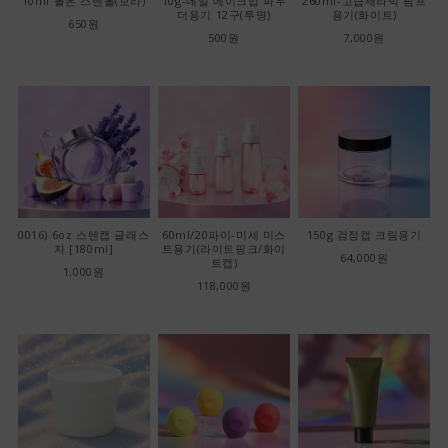
10ml 롤온 스텐볼(보라)
10g-네일 메이크업 파우
260ml-고급세라믹 펌프
더용기 12구(투명)
용기(화이트)
650원
500원
7,000원
0016) 6oz 스텐캡 글래스
60ml/20파이-미세 미스
150g 검정캡 크림용기
자 [180ml]
트용기(라이트핑크/화이
64,000원
트캡)
1,000원
118,000원