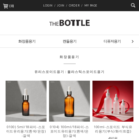
(
0
)
LOGIN /
JOIN /
ORDER /
MY PAGE
화장품용기
캔들용기
디퓨저용기
화장품용기
유리스포이드용기
플라스틱스포이드용기
0100) 5ml/18파이-스포
0104) 100ml/18파이-스
100ml-스포이드 부식유
이드유리용기(흰색/은장)
포이드유리용기(흰색/은
리용기(부식/화이트캡)
-갈색
장)-갈색
490원