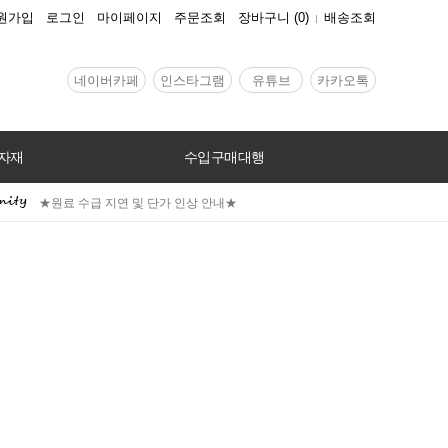
원가입
로그인
마이페이지
주문조회
장바구니
(
0
)
배송조회
네이버카페
인스타그램
유튜브
카카오톡
자재
수입구매대행
★원료 수급 지연 및 단가 인상 안내★