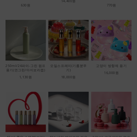
14,400원
630원
770원
250ml/24파이-그린 펌프
오일스프레이(기름분무
고양이 방향제 용기
용기(연그린/아이보리캡)
기)
16,000원
1,130원
18,000원