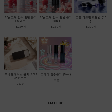
30g 고체 향수 립밤 용기
30g 고체 향수 립밤 용기
고급 아크릴 크림병 (10
(화이트)
(블랙)
g)
1,260원
1,260원
1,320원
푸시 틴케이스 블랙(60*3
그레이 향수용기 (5ml)
3*11mm)
900원
220원
BEST ITEM