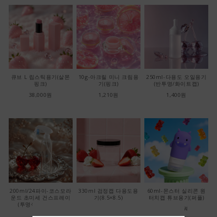
큐브 L 립스틱용기(살몬
10g-아크릴 미니 크림용
250ml-다용도 오일용기
핑크)
기(핑크)
(반투명/화이트캡)
38,000원
1,210원
1,400원
200ml/24파이-코스모라
330ml 검정캡 다용도용
60ml-몬스터 실리콘 원
운드 초미세 건스프레이
기(8.5×8.5)
터치캡 튜브용기(퍼플)
(투명색/화이트캡)
22,000원
22,000원
1,400원