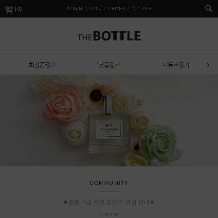
(
0
)
LOGIN /
JOIN /
ORDER /
MY PAGE
화장품용기
캔들용기
디퓨저용기
COMMUNITY
★원료 수급 지연 및 단가 인상 안내★
+ more