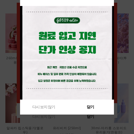
260ml-고급세라믹 펌프
32￠ 검정 뾰족캡
50ml-애플 스프레이(투
용기(다크그린)
명/화이트캡)
13,000원
7,000원
880원
다시 보지 않기
닫기
다시 보지 않기
닫기
다시 보지 않기
닫기
알파카 립스틱용기(옐로
유리비커 [250ml]
30ml-마카롱 스포이드
우)
유리용기(연핑크)