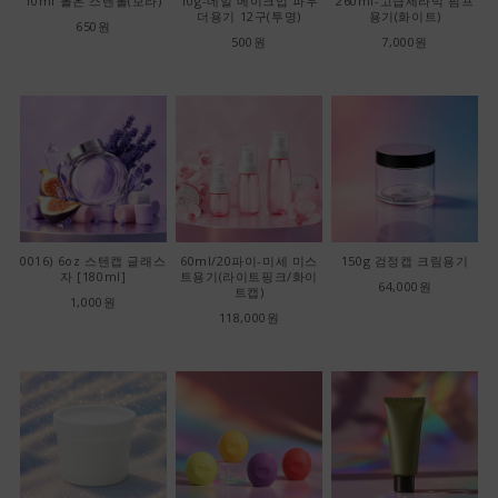
10ml 롤온 스텐볼(보라)
10g-네일 메이크업 파우
260ml-고급세라믹 펌프
더용기 12구(투명)
용기(화이트)
650원
500원
7,000원
0016) 6oz 스텐캡 글래스
60ml/20파이-미세 미스
150g 검정캡 크림용기
자 [180ml]
트용기(라이트핑크/화이
64,000원
트캡)
1,000원
118,000원